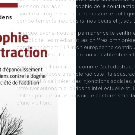
Dans son ouvrage "
Philosophie de la soustracti
marché a progressivement remplacé le politique
comportements, nos désirs, nos peurs et jusqu'
Pourquoi avons-nous en permanence le senti
la publicité, les médias et les chiffres omniprése
conditionnement ? L'Union européenne contribue
peuples ? Existe-t-il encore un véritable libre arb
Face à ce qu'il considère comme l'autodestruct
Quadens propose une voie radicale : la soustrac
consistant à se libérer des injonctions sociales
retrouver autonomie, curiosité intellectuelle et l
philosophique sur le pouvoir, le conformisme, la
d'une vie libre.