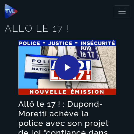
Panneau de gestion des cookies
ALLO LE 17 !
Play
Video
Allô le 17 ! : Dupond-
Moretti achève la
police avec son projet
de loi "confiance dans