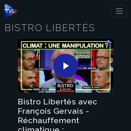
Panneau de gestion des cookies
BISTRO LIBERTÉS
Play
Video
Bistro Libertés avec
François Gervais -
Réchauffement
climatique :