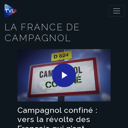
Panneau de gestion des cookies
LA FRANCE DE
CAMPAGNOL
Play
Video
Campagnol confiné :
vers la révolte des