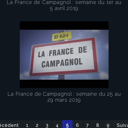
La France de Campagnol : semaine du 1er au
5 avril 2019
La France de Campagnol : semaine du 25 au
29 mars 2019
écédent
1
2
3
4
5
6
7
8
9
Suiv