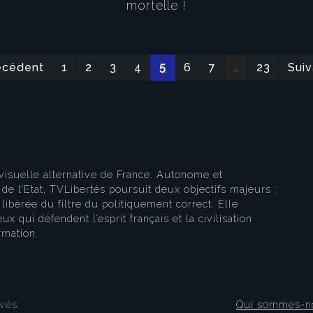
mortelle !
eau des cookies
écédent
1
2
3
4
5
6
7
…
23
Suiv
visuelle alternative de France. Autonome et
e l’Etat, TVLibertés poursuit deux objectifs majeurs :
libérée du filtre du politiquement correct. Elle
ux qui défendent l’esprit français et la civilisation
rmation.
vés.
Qui sommes-n