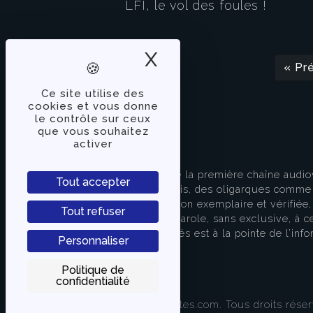
LFI, le vol des foules !
X
Masquer le band
« Pr
Ce site utilise des
cookies et vous donne
le contrôle sur ceux
que vous souhaitez
activer
À PROPOS
TVLibertés représente la première chaîne audio
Tout accepter
indépendante des partis, des oligarques comme d
apporter une information exemplaire et vérifiée, 
Tout refuser
s’attache à donner la parole, sans exclusive, à ce
européenne. TVLibertés est à la pointe de l’info
Personnaliser
Contactez-nous
Politique de
confidentialité
© 2021-2022 TVLibertes.com. Tous droits réser