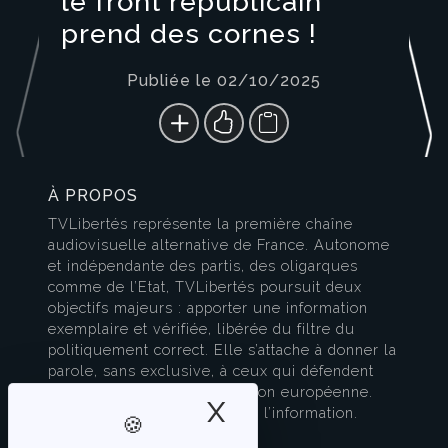
le front républicain
prend des cornes !
Publiée le 02/10/2025
À PROPOS
TVLibertés représente la première chaîne
audiovisuelle alternative de France. Autonome
et indépendante des partis, des oligarques
comme de l’Etat, TVLibertés poursuit deux
objectifs majeurs : apporter une information
exemplaire et vérifiée, libérée du filtre du
politiquement correct. Elle s’attache à donner la
parole, sans exclusive, à ceux qui défendent
l’esprit français et la civilisation européenne.
X
Masquer le band
TVLibertés est à la pointe de l’information.