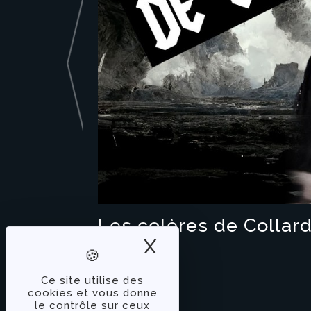
Les colères de Collar
X
Masquer le band
Ce site utilise des
cookies et vous donne
le contrôle sur ceux