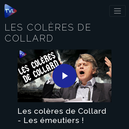
Panneau de gestion des cookies
LES COLÈRES DE
COLLARD
Play
Video
Les colères de Collard
- Les émeutiers !