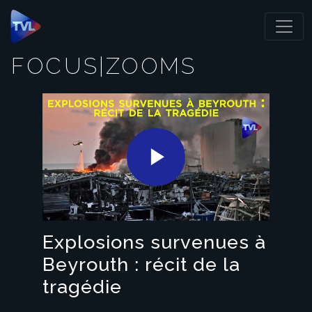
Panneau de gestion des cookies
FOCUS|ZOOMS
Play
Video
Explosions survenues à
Beyrouth : récit de la
tragédie