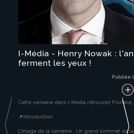
I-Média - Henry Nowak : l'an
ferment les yeux !
Publiée
Cette semaine dans I-Média retrouvez Floriane 
📌Introduction
L’image de la semaine : Un grand sommet de la