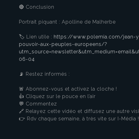
🔴 Conclusion
Portrait piquant : Apolline de Malherbe
🏷️ Lien utile :
https://www.polemia.com/jean-yve
pouvoir-aux-peuples-europeens/?
utm_source=newsletter&utm_medium=email&u
06-04
📡 Restez informés :
🚨 Abonnez-vous et activez la cloche !
👍 Cliquez sur le pouce en l’air
💬 Commentez
🔗 Relayez cette vidéo et diffusez une autre visi
👉 Rdv chaque semaine, à très vite sur I-Média !