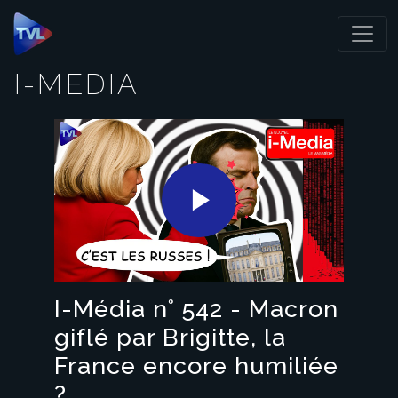
Panneau de gestion des cookies
I-MEDIA
Play
Video
I-Média n° 542 - Macron
giflé par Brigitte, la
France encore humiliée
?