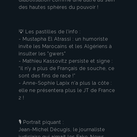
des hautes sphères du pouvoir !
💡 Les pastilles de l’info :
- Mustapha El Atrassi : un humoriste
invite les Marocains et les Algériens à
insulter les "gwers"
- Mathieu Kassovitz persiste et signe :
“il n’y a plus de Français de souche, ce
sont des fins de race !”
- Anne-Sophie Lapix n'a plus la côte :
elle ne présentera plus le JT de France
2 !
🎙️ Portrait piquant :
Jean-Michel Décugis, le journaliste
judiciaire qui aimait les Fake-News