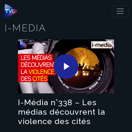
Panneau de gestion des cookies
I-MEDIA
Play
Video
I-Média n°338 – Les
médias découvrent la
violence des cités