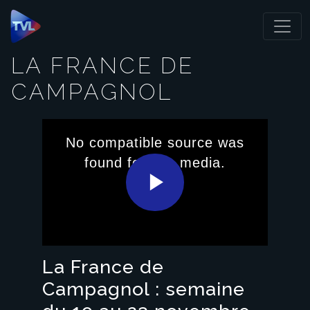
Panneau de gestion des cookies
LA FRANCE DE
CAMPAGNOL
This
is
No compatible source was
a
modal
found for this media.
window.
Play
Video
La France de
Campagnol : semaine