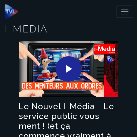
Panneau de gestion des cookies
I-MEDIA
Play
Video
Le Nouvel I-Média - Le
service public vous
ment ! (et ça
commence vraiment à