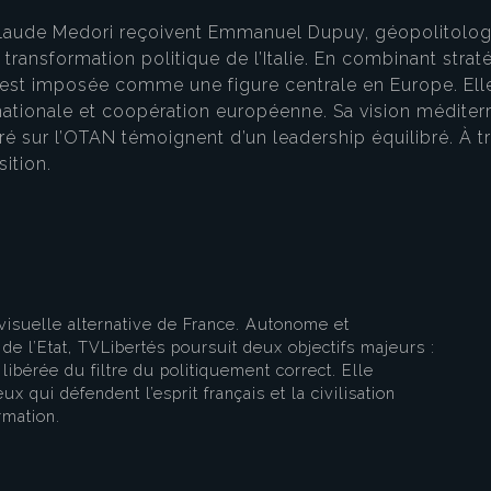
 Claude Medori reçoivent Emmanuel Dupuy, géopolitologu
a transformation politique de l’Italie. En combinant str
’est imposée comme une figure centrale en Europe. Elle 
té nationale et coopération européenne. Sa vision médi
eau des cookies
 sur l’OTAN témoignent d’un leadership équilibré. À trav
ition.
visuelle alternative de France. Autonome et
e l’Etat, TVLibertés poursuit deux objectifs majeurs :
libérée du filtre du politiquement correct. Elle
ux qui défendent l’esprit français et la civilisation
rmation.