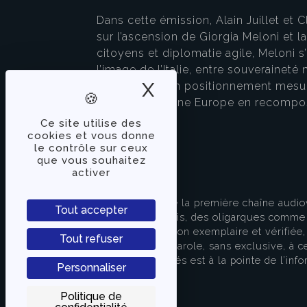
Dans cette émission, Alain Juillet et
sur l’ascension de Giorgia Meloni et l
citoyens et diplomatie agile, Meloni s
l’image de l’Italie, entre souveraine
X
Masquer le band
l'Afrique et son positionnement mesuré
moteur dans une Europe en recompos
Ce site utilise des
cookies et vous donne
le contrôle sur ceux
que vous souhaitez
activer
À PROPOS
TVLibertés représente la première chaîne audio
Tout accepter
indépendante des partis, des oligarques comme d
apporter une information exemplaire et vérifiée, 
Tout refuser
s’attache à donner la parole, sans exclusive, à ce
européenne. TVLibertés est à la pointe de l’info
Personnaliser
Contactez-nous
Politique de