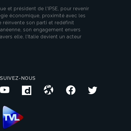
e et président de l'IPSE, pour revenir
atégie économique, proximité avec les
réinvente son parti et redéfinit
terranéenne, son engagement envers
ers elle, l’Italie devient un acteur
SUIVEZ-NOUS