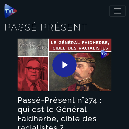
Panneau de gestion des cookies
PASSÉ PRÉSENT
Play
Video
Passé-Présent n°274 :
qui est le Général
Faidherbe, cible des
racialistes ?