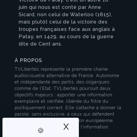
juin qui nous est conté par Anne
Sicard, non celui de Waterloo (1815),
mais plutôt celui de la victoire des
troupes françaises face aux anglais à
Patay, en 1429, au cours de la guerre
dite de Cent ans.
À PROPOS
TVLibertés représente la première chaîne
audiovisuelle alternative de France. Autonome
et indépendante des partis, des oligarques
comme de l’Etat, TVLibertés poursuit deux
objectifs majeurs : apporter une information
exemplaire et vérifiée, libérée du filtre du
politiquement correct. Elle s’attache à donner la
parole, sans exclusive, à ceux qui défendent
l’esprit français et la civilisation européenne.
X
Masquer le band
TVLibertés est à la pointe de l’information.