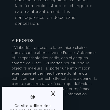
face à un choix historique : changer de
cap maintenant ou subir les
conséquences. Un débat sans
concession.
À PROPOS
TVLibertés représente la première chaîne
audiovisuelle alternative de France. Autonome
et indépendante des partis, des oligarques
comme de l’Etat, TVLibertés poursuit deux
objectifs majeurs : apporter une information
exemplaire et vérifiée, libérée du filtre du
politiquement correct. Elle s’attache à donner la
parole, sans exclusive, à ceux qui défendent
l’esprit français et la civilisation européenne.
X
Masquer le band
TVLibertés est à la pointe de l’information.
Contactez-nous
Ce site utilise des