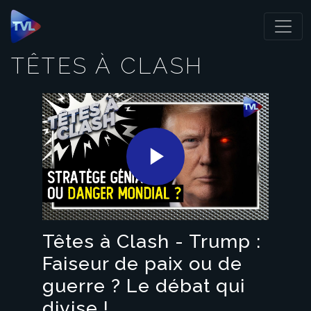
Panneau de gestion des cookies
TÊTES À CLASH
Play
Video
Têtes à Clash - Trump :
Faiseur de paix ou de
guerre ? Le débat qui
divise !