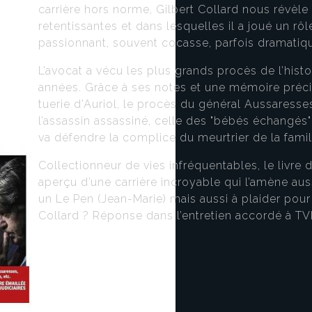
carrière hors norme, Gilbert Collard nous révèle 
retentissantes et dans lesquelles il a joué un rô
passionnant, souvent cocasse, parfois dramatiqu
L’avocat a vécu les plus grands procès de l’histo
années. Grâce à ses notes et une mémoire précise,
tuerie d’Auriol, le procès du général Aussaress
l’assassin assassiné, celle des "bébés échangés"
va défendre la complice du meurtrier de la famill
Collectionneur de vies infréquentables, le livre
aperçu d’une carrière incroyable qui l’amène aussi
un Le Pen (Jean-Marie) mais aussi à plaider pour 
Collard ? Réponse dans l’entretien accordé à TV