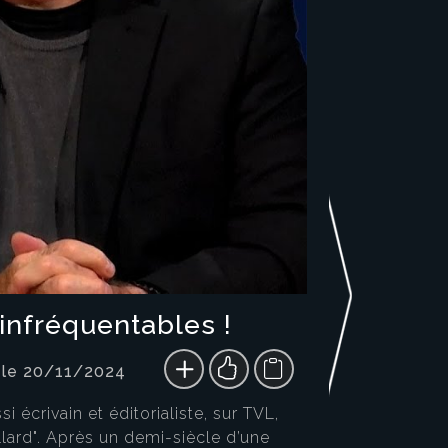
 infréquentables !
 le 20/11/2024
 écrivain et éditorialiste, sur TVL,
llard". Après un demi-siècle d’une