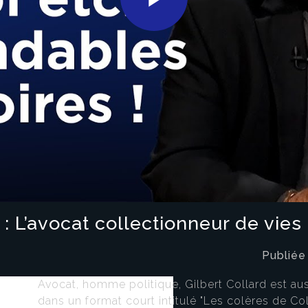
Play
Video
: L’avocat collectionneur de vies
Publiée
Avocat, homme politique, Gilbert Collard est aussi
dans un format court intitulé "Les colères de Co