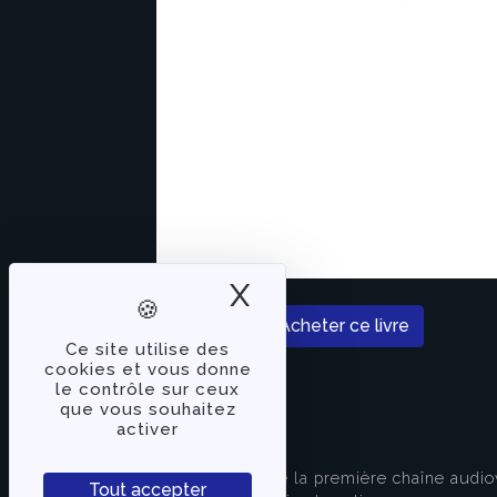
X
Masquer le band
Acheter ce livre
Ce site utilise des
cookies et vous donne
le contrôle sur ceux
que vous souhaitez
activer
À PROPOS
TVLibertés représente la première chaîne audio
Tout accepter