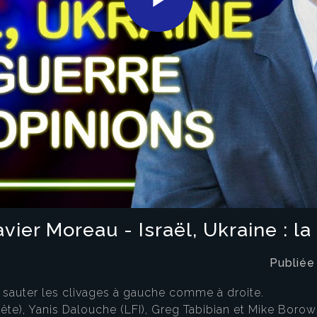
Play
Video
vier Moreau - Israël, Ukraine : l
Publiée
 sauter les clivages à gauche comme à droite.
e), Yanis Dalouche (LFI), Greg Tabibian et Mike Borows