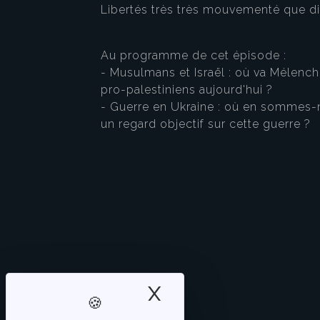
Libertés très très mouvementé que dir
Au programme de cet épisode :
- Musulmans et Israël : où va Mélench
pro-palestiniens aujourd'hui ?
- Guerre en Ukraine : où en sommes-n
un regard objectif sur cette guerre ?
X
Masquer le band