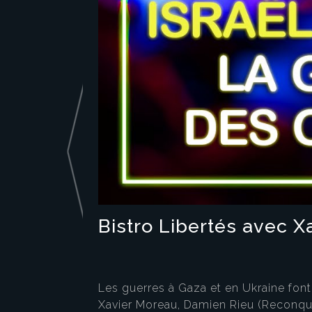
Bistro Libertés avec Xa
Les guerres à Gaza et en Ukraine font
Xavier Moreau, Damien Rieu (Reconquêt