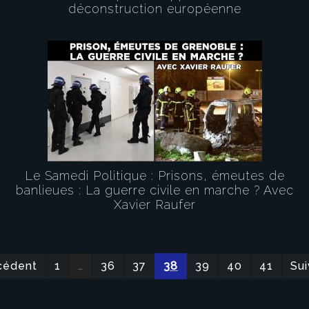
déconstruction européenne
Le Samedi Politique : Prisons, émeutes de
banlieues : La guerre civile en marche ? Avec
Xavier Raufer
cédent
1
…
36
37
38
39
40
41
Sui