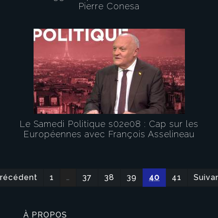
Pierre Conesa
Le Samedi Politique s02e08 : Cap sur les
Européennes avec François Asselineau
Précédent
1
…
37
38
39
40
41
Suiva
À PROPOS