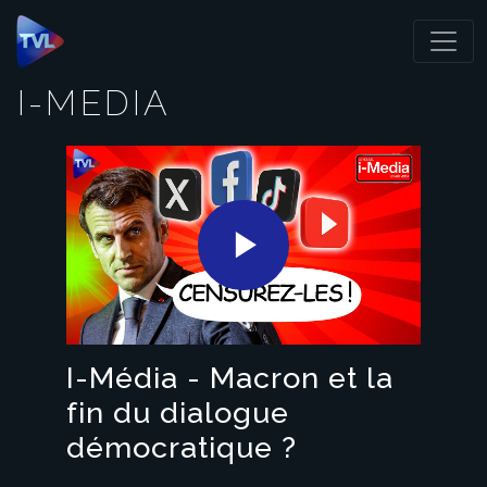
Panneau de gestion des cookies
I-MEDIA
Play
Video
I-Média - Macron et la
fin du dialogue
démocratique ?