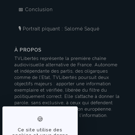
📅 Conclusion
🎙️ Portrait piquant : Salomé Saqué
À PROPOS
TVLibertés représente la première chaîne
audiovisuelle alternative de France. Autonome
et indépendante des partis, des oligarques
comme de l’Etat, TVLibertés poursuit deux
objectifs majeurs : apporter une information
exemplaire et vérifiée, libérée du filtre du
politiquement correct. Elle s’attache à donner la
parole, sans exclusive, à ceux qui défendent
l’esprit français et la civilisation européenne.
TVLibertés est à la pointe de l’information.
Contactez-nous
Ce site utilise des