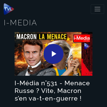
Panneau de gestion des cookies
I-MEDIA
Play
Video
I-Média n°531 - Menace
Russe ? Vite, Macron
s’en va-t-en-guerre !