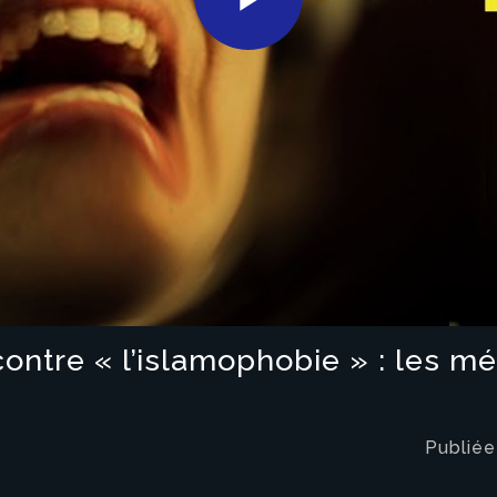
Play
Video
contre « l’islamophobie » : les 
Publiée