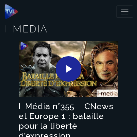
Panneau de gestion des cookies
I-MEDIA
Play
Video
I-Média n°355 – CNews
et Europe 1 : bataille
pour la liberté
d’expression