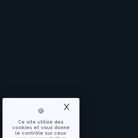
X
Masquer le band
Ce site utilise des
cookies et vous donne
le contrôle sur ceux