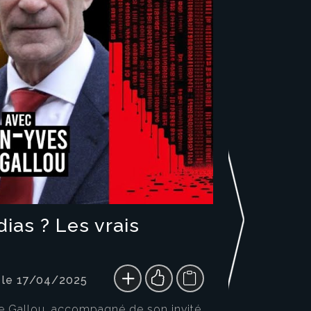
ias ? Les vrais
 le 17/04/2025
e Gallou, accompagné de son invité