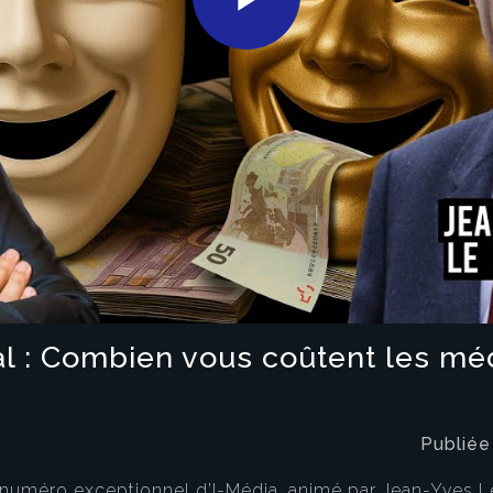
Play
Video
l : Combien vous coûtent les méd
Publiée
numéro exceptionnel d’I-Média, animé par Jean-Yves L