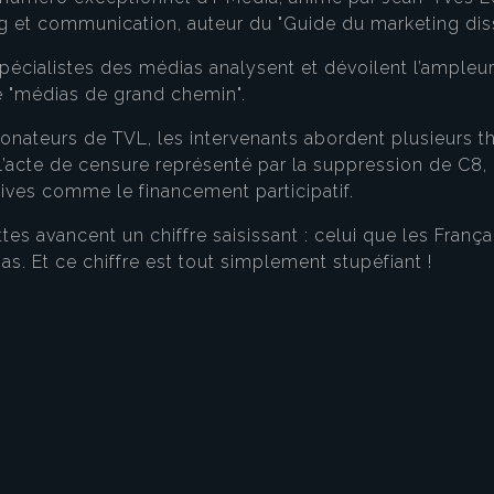
g et communication, auteur du "Guide du marketing diss
 spécialistes des médias analysent et dévoilent l’ampleu
de "médias de grand chemin".
onateurs de TVL, les intervenants abordent plusieurs t
 l’acte de censure représenté par la suppression de C8, 
atives comme le financement participatif.
es avancent un chiffre saisissant : celui que les França
as. Et ce chiffre est tout simplement stupéfiant !