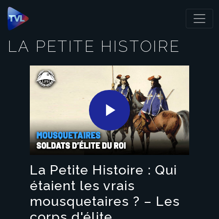
Panneau de gestion des cookies
LA PETITE HISTOIRE
Play
Video
La Petite Histoire : Qui
étaient les vrais
mousquetaires ? – Les
corps d'élite