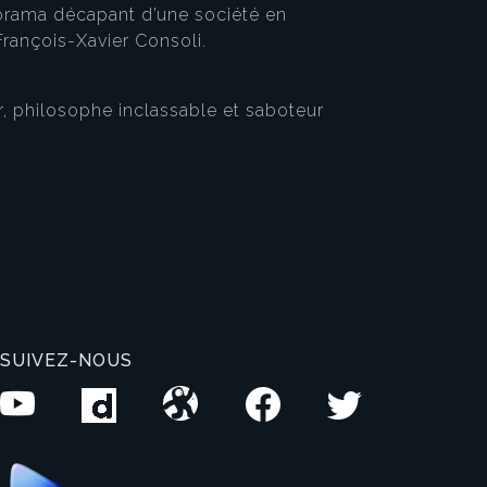
anorama décapant d’une société en
rançois-Xavier Consoli.
, philosophe inclassable et saboteur
SUIVEZ-NOUS