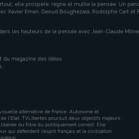
 partout, elle prospère, règne et mutile la pensée. Un p
Avec Xavier Eman, Daoud Boughezala, Rodolphe Cart et F
ns les hauteurs de la pensée avec Jean-Claude Milner
eau des cookies
t du magazine des idées.
s.
visuelle alternative de France. Autonome et
e l’Etat, TVLibertés poursuit deux objectifs majeurs :
libérée du filtre du politiquement correct. Elle
ux qui défendent l’esprit français et la civilisation
rmation.