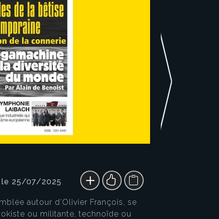
 le 25/07/2025
mblée autour d’Olivier François, se
okiste ou militante, technoïde ou