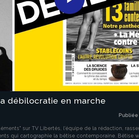
Play
Video
La débilocratie en marche
Publiée
ments" sur TV Libertés, l’équipe de la rédaction, rasse
nts qui cartographie la bêtise contemporaine. Bêtise w