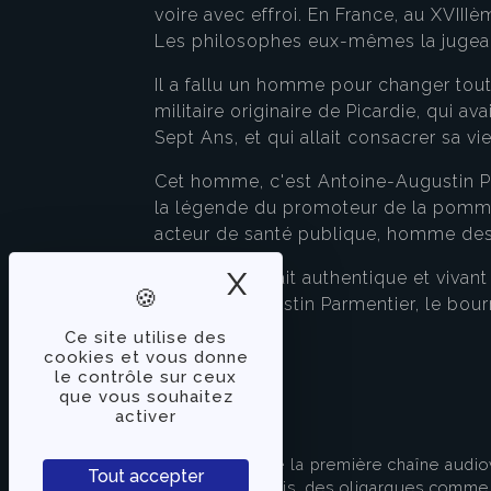
voire avec effroi. En France, au XVIIIè
Les philosophes eux-mêmes la jugeaie
Il a fallu un homme pour changer tou
militaire originaire de Picardie, qui 
Sept Ans, et qui allait consacrer sa v
Cet homme, c'est Antoine-Augustin Par
la légende du promoteur de la pomme 
acteur de santé publique, homme des 
X
Masquer le band
C'est ce portrait authentique et vivan
"Antoine-Augustin Parmentier, le bourr
Ce site utilise des
cookies et vous donne
le contrôle sur ceux
que vous souhaitez
activer
À PROPOS
TVLibertés représente la première chaîne audio
Tout accepter
indépendante des partis, des oligarques comme d