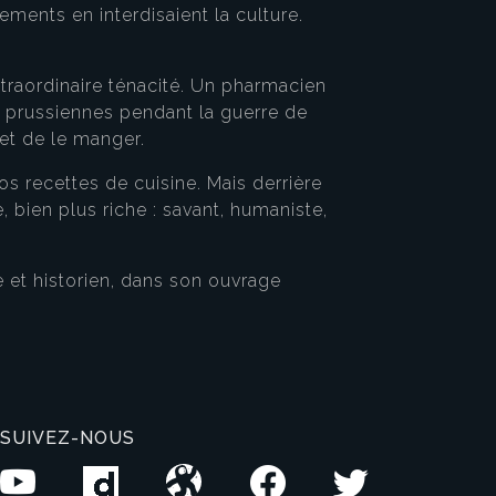
lements en interdisaient la culture.
traordinaire ténacité. Un pharmacien
es prussiennes pendant la guerre de
 et de le manger.
s recettes de cuisine. Mais derrière
ien plus riche : savant, humaniste,
e et historien, dans son ouvrage
SUIVEZ-NOUS