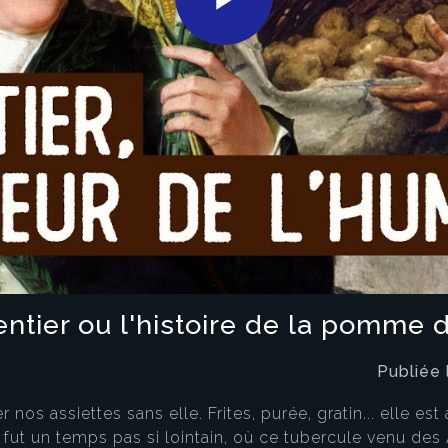
Play
Video
tier ou l'histoire de la pomme d
Publiée
 nos assiettes sans elle. Frites, purée, gratin... elle est
fut un temps pas si lointain, où ce tubercule venu des