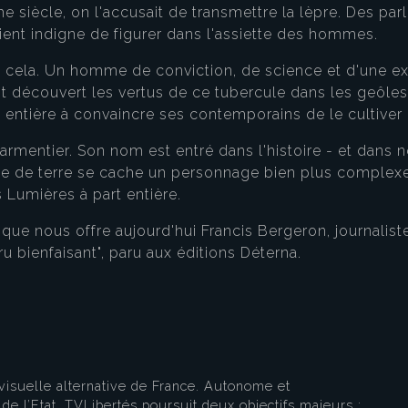
me siècle, on l'accusait de transmettre la lèpre. Des par
nt indigne de figurer dans l'assiette des hommes.
t cela. Un homme de conviction, de science et d'une ex
avait découvert les vertus de ce tubercule dans les geôl
ie entière à convaincre ses contemporains de le cultiver
mentier. Son nom est entré dans l'histoire - et dans no
de terre se cache un personnage bien plus complexe, b
Lumières à part entière.
eau des cookies
t que nous offre aujourd'hui Francis Bergeron, journalist
u bienfaisant", paru aux éditions Déterna.
visuelle alternative de France. Autonome et
e l’Etat, TVLibertés poursuit deux objectifs majeurs :