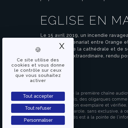
EGLISE EN M
Le 15 avril 2019, un incendie ravage
cours, un partenariat entre Orange e
X
Masquer le band
découverte de la cathédrale et de so
absolument extraordinaire, rendu po
Ce site utilise des
cookies et vous donne
le contrôle sur ceux
que vous souhaitez
activer
À PROPOS
TVLibertés représente la première chaîne audio
Tout accepter
indépendante des partis, des oligarques comme d
apporter une information exemplaire et vérifiée, 
Tout refuser
s’attache à donner la parole, sans exclusive, à ce
européenne. TVLibertés est à la pointe de l’info
Personnaliser
Contactez-nous