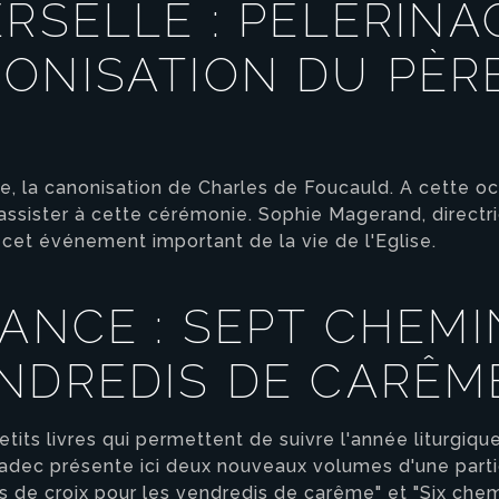
ERSELLE : PÈLERIN
ONISATION DU PÈR
e, la canonisation de Charles de Foucauld. A cette o
assister à cette cérémonie. Sophie Magerand, directri
 cet événement important de la vie de l'Eglise.
RANCE : SEPT CHEMI
NDREDIS DE CARÊM
tits livres qui permettent de suivre l'année liturgiqu
roadec présente ici deux nouveaux volumes d'une part
 de croix pour les vendredis de carême" et "Six chem