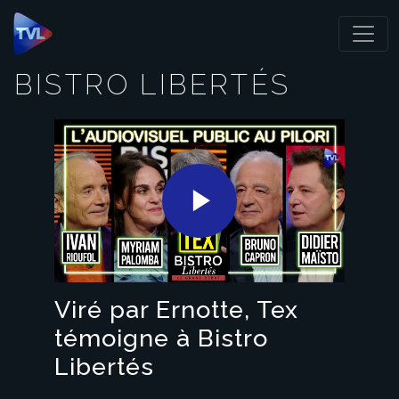
Panneau de gestion des cookies
BISTRO LIBERTÉS
Play
Video
Viré par Ernotte, Tex
témoigne à Bistro
Libertés