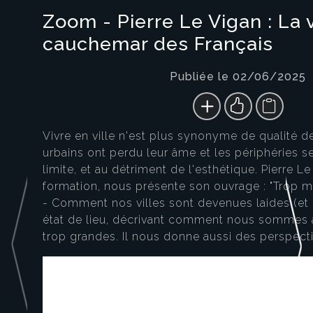
Zoom - Pierre Le Vigan : La v
cauchemar des Français
Publiée le 02/06/2025
Vivre en ville n'est plus synonyme de qualité de
urbains ont perdu leur âme et les périphéries s
limite, et au détriment de l'esthétique. Pierre L
formation, nous présente son ouvrage : "Trop mo
- Comment nos villes sont devenues laides (et o
état de lieu, décrivant comment nous sommes ar
trop grandes. Il nous donne aussi des perspecti