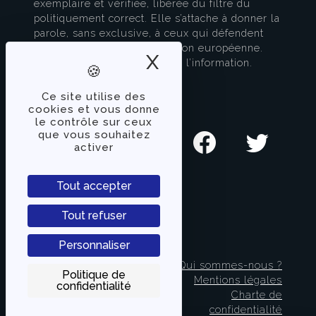
exemplaire et vérifiée, libérée du filtre du
politiquement correct. Elle s’attache à donner la
parole, sans exclusive, à ceux qui défendent
l’esprit français et la civilisation européenne.
X
Masquer le band
TVLibertés est à la pointe de l’information.
Contactez-nous
Ce site utilise des
cookies et vous donne
SUIVEZ-NOUS
le contrôle sur ceux
que vous souhaitez
activer
Tout accepter
Tout refuser
Personnaliser
© 2021-2022
Qui sommes-nous ?
Politique de
TVLibertes.com. Tous
Mentions légales
confidentialité
droits réservés.
Charte de
confidentialité