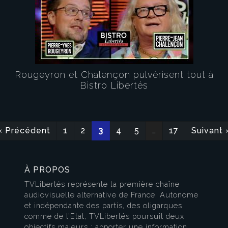
Rougeyron et Chalençon pulvérisent tout à
Bistro Libertés
« Précédent
1
2
3
4
5
…
17
Suivant 
À PROPOS
TVLibertés représente la première chaîne
audiovisuelle alternative de France. Autonome
et indépendante des partis, des oligarques
comme de l’Etat, TVLibertés poursuit deux
objectifs majeurs : apporter une information