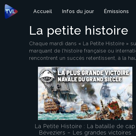
Panneau de gestion des cookies
Accueil
Infos du jour
Émissions
La petite histoire
Chaque mardi dans « La Petite Histoire » s
marquant de l’histoire française ou internat
rencontrent un succès retentissent, à la ha
La Petite Histoire : La bataille de cap
Béveziers – Les grandes victoires