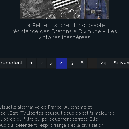
La Petite Histoire : L'incroyable
résistance des Bretons à Dixmude – Les
victoires inespérées
eau des cookies
Précédent
1
2
3
4
5
6
…
24
Suivan
visuelle alternative de France. Autonome et
e l’Etat, TVLibertés poursuit deux objectifs majeurs :
libérée du filtre du politiquement correct. Elle
ux qui défendent l’esprit français et la civilisation