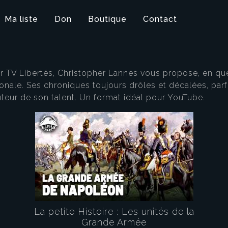
Ma liste
Don
Boutique
Contact
ur TV Libertés, Christopher Lannes vous propose, en qu
ionale. Ses chroniques toujours drôles et décalées, parfoi
uteur de son talent. Un format idéal pour YouTube.
La petite Histoire : Les unités de la
Grande Armée