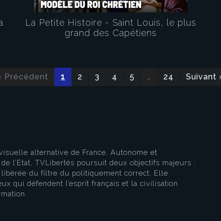
a
La Petite Histoire - Saint Louis, le plus
grand des Capétiens
eau des cookies
« Précédent
1
2
3
4
5
…
24
Suivant 
visuelle alternative de France. Autonome et
e l’Etat, TVLibertés poursuit deux objectifs majeurs :
libérée du filtre du politiquement correct. Elle
ux qui défendent l’esprit français et la civilisation
rmation.