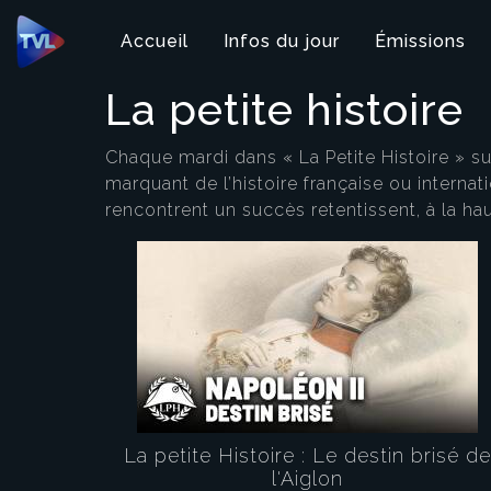
Panneau de gestion des cookies
Accueil
Infos du jour
Émissions
La petite histoire
Chaque mardi dans « La Petite Histoire » s
marquant de l’histoire française ou internat
rencontrent un succès retentissent, à la ha
La petite Histoire : Le destin brisé de
l'Aiglon