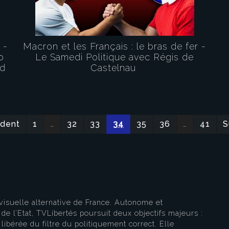
 -
Macron et les Français : le bras de fer -
o
Le Samedi Politique avec Régis de
rd
Castelnau
eau des cookies
édent
1
…
32
33
34
35
36
…
41
S
visuelle alternative de France. Autonome et
e l’Etat, TVLibertés poursuit deux objectifs majeurs :
libérée du filtre du politiquement correct. Elle