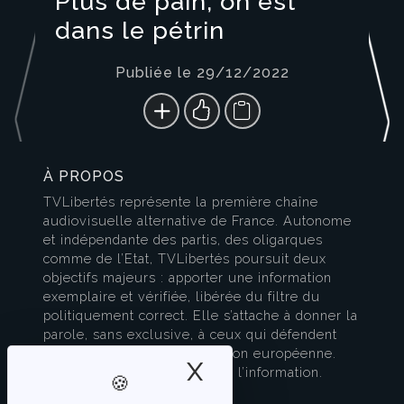
Plus de pain, on est
dans le pétrin
Publiée le 29/12/2022
À PROPOS
TVLibertés représente la première chaîne
audiovisuelle alternative de France. Autonome
et indépendante des partis, des oligarques
comme de l’Etat, TVLibertés poursuit deux
objectifs majeurs : apporter une information
exemplaire et vérifiée, libérée du filtre du
politiquement correct. Elle s’attache à donner la
parole, sans exclusive, à ceux qui défendent
l’esprit français et la civilisation européenne.
X
Masquer le band
TVLibertés est à la pointe de l’information.