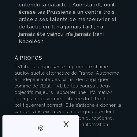
entendu la bataille d’Auerstaedt, où il
écrase les Prussiens à un contre trois
grâce à ses talents de manoeuvrier et
de tacticien. Il n’a jamais failli, n’a
jamais été vaincu, n’a jamais trahi
Napoléon.
À PROPOS
TVLibertés représente la première chaîne
audiovisuelle alternative de France. Autonome
et indépendante des partis, des oligarques
comme de l’Etat, TVLibertés poursuit deux
objectifs majeurs : apporter une information
exemplaire et vérifiée, libérée du filtre du
politiquement correct. Elle s’attache à donner la
parole, sans exclusive, à ceux qui défendent
l’esprit français et la civilisation européenne.
X
Masquer le band
TVLibertés est à la pointe de l’information.
Contactez-nous