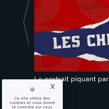
Le portrait piquant par
X
Masquer le band
Ce site utilise des
cookies et vous donne
le contrôle sur ceux