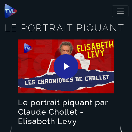
Panneau de gestion des cookies
LE PORTRAIT PIQUANT
Play
Video
Le portrait piquant par
Claude Chollet -
Elisabeth Levy