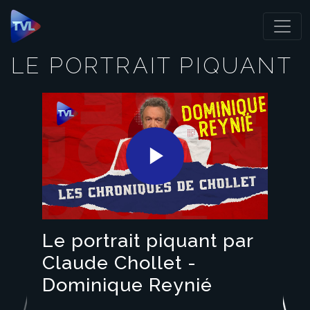
Panneau de gestion des cookies
LE PORTRAIT PIQUANT
Play
Video
Le portrait piquant par
Claude Chollet -
Dominique Reynié