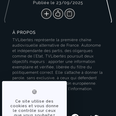
Publiée le 23/09/2025
À PROPOS
TVLibertés représente la première chaîne
audiovisuelle alternative de France. Autonome
et indépendante des partis, des oligarques
comme de l’Etat, TVLibertés poursuit deux
objectifs majeurs : apporter une information
exemplaire et vérifiée, libérée du filtre du
politiquement correct. Elle s’attache à donner la
parole, sans exclusive, à ceux qui défendent
l’esprit français et la civilisation européenne.
TVLibertés est à la pointe de l’information.
Contactez-nous
Ce site utilise des
cookies et vous donne
SUIVEZ-NOUS
le contrôle sur ceux
que vous souhaitez