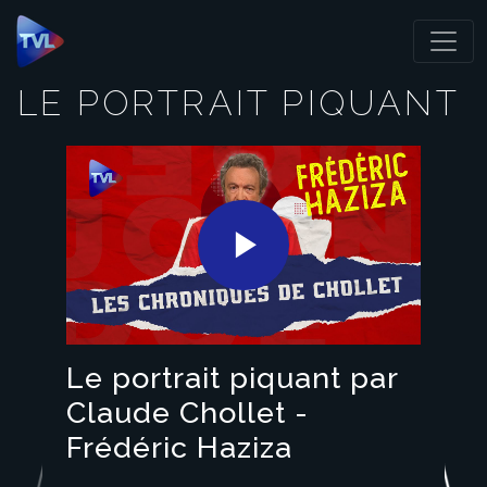
Panneau de gestion des cookies
LE PORTRAIT PIQUANT
Play
Video
Le portrait piquant par
Claude Chollet -
Frédéric Haziza