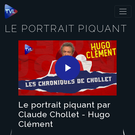
Panneau de gestion des cookies
LE PORTRAIT PIQUANT
Play
Video
Le portrait piquant par
Claude Chollet - Hugo
Clément