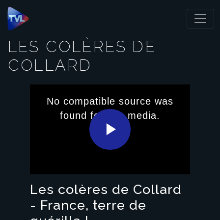
Panneau de gestion des cookies
LES COLÈRES DE
COLLARD
This
is
No compatible source was
a
modal
found for this media.
window.
Play
Video
Les colères de Collard
- France, terre de