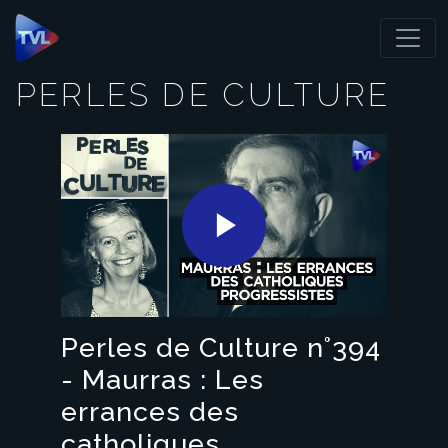
Panneau de gestion des cookies
PERLES DE CULTURE
Play
Video
Perles de Culture n°394
- Maurras : Les
errances des
catholiques