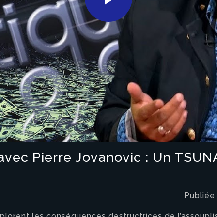
Play
Video
9 avec Pierre Jovanovic : Un TSU
Publiée
explorent les conséquences destructrices de l’assoup