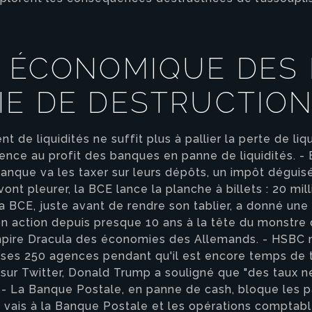
E ÉCONOMIQUE DES
IE DE DESTRUCTIO
 de liquidités ne suffit plus à pallier la perte de liq
ence au profit des banques en panne de liquidités. -
anque va les taxer sur leurs dépôts, un impôt déguisé
 vont pleurer, la BCE lance la planche à billets : 20 mi
la BCE, juste avant de rendre son tablier, a donné u
 son action depuis presque 10 ans à la tête du monstr
ampire Dracula des économies des Allemands. - HSBC 
 ses 250 agences pendant qu'il est encore temps de 
sur Twitter, Donald Trump a souligné que "des taux né
l". - La Banque Postale, en panne de cash, bloque les
je vais à la Banque Postale et les opérations compta