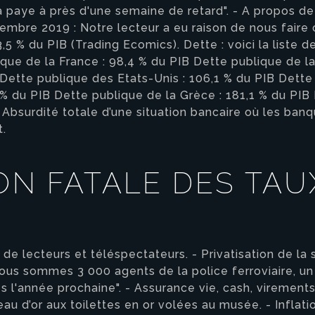
 paye à près d'une semaine de retard". - A propos de l
tembre 2019 : Notre lecteur a eu raison de nous faire 
13,5 % du PIB (Trading Ecomics). Dette : voici la liste
ique de la France : 98,4 % du PIB Dette publique de l
Dette publique des Etats-Unis : 106,1 % du PIB Dette 
,2 % du PIB Dette publique de la Grèce : 181,1 % du PI
 Absurdité totale d’une situation bancaire où les ban
t.
ON FATALE DES TAU
e lecteurs et téléspectateurs. - Privatisation de la s
ous sommes 3 000 agents de la police ferroviaire, un
ès l'année prochaine". - Assurance vie, cash, virement
eau d’or aux toilettes en or volées au musée. - Inflati