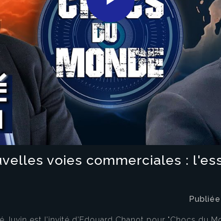
Play
Video
elles voies commerciales : l'es
Publiée
é Juvin est l’invité d’Edouard Chanot pour "Chocs du Mo