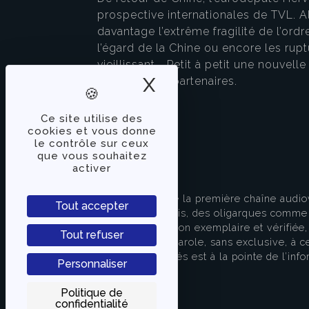
prospective internationales de TVL. A
davantage l’extrême fragilité de l’or
l’égard de la Chine ou encore les rupt
vieillissant... Petit à petit une nouv
X
Masquer le band
de nouveaux partenaires.
Ce site utilise des
cookies et vous donne
le contrôle sur ceux
que vous souhaitez
activer
À PROPOS
TVLibertés représente la première chaîne audio
Tout accepter
indépendante des partis, des oligarques comme d
apporter une information exemplaire et vérifiée, 
Tout refuser
s’attache à donner la parole, sans exclusive, à ce
européenne. TVLibertés est à la pointe de l’info
Personnaliser
Contactez-nous
Politique de
confidentialité