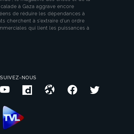
 escalade à Gaza aggrave encore
opéens de réduire les dépendances à
ts cherchent à s’extraire d’un ordre
ommerciales qui lient les puissances à
SUIVEZ-NOUS