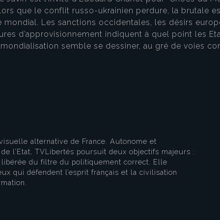
lors que le conflit russo-ukrainien perdure, la brutale
dre mondial. Les sanctions occidentales, les désirs eur
ures d’approvisionnement indiquent à quel point les Eta
elle mondialisation semble se dessiner, au gré de voies c
eau des cookies
visuelle alternative de France. Autonome et
e l’Etat, TVLibertés poursuit deux objectifs majeurs :
libérée du filtre du politiquement correct. Elle
ux qui défendent l’esprit français et la civilisation
rmation.