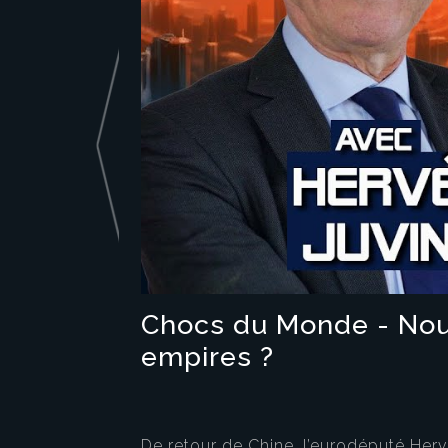
Chocs du Monde - Nouv
empires ?
De retour de Chine, l’eurodéputé Herv