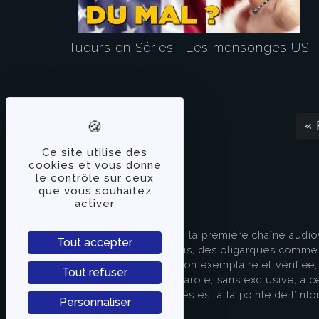
Tueurs en Séries : Les mensonges US
« 
Ce site utilise des
cookies et vous donne
le contrôle sur ceux
que vous souhaitez
activer
À PROPOS
TVLibertés représente la première chaîne audio
Tout accepter
indépendante des partis, des oligarques comme d
apporter une information exemplaire et vérifiée, 
Tout refuser
s’attache à donner la parole, sans exclusive, à ce
européenne. TVLibertés est à la pointe de l’info
Personnaliser